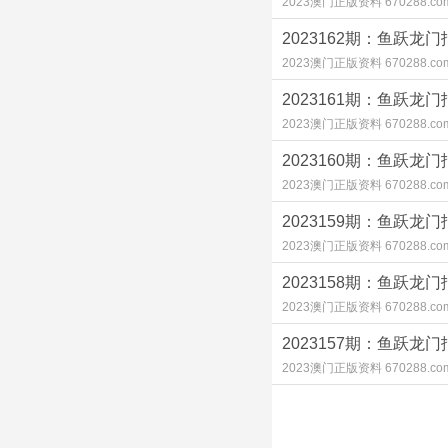
2023澳门正版资料 670288.co
2023162期：鱼跃龙门
2023澳门正版资料 670288.co
2023161期：鱼跃龙门
2023澳门正版资料 670288.co
2023160期：鱼跃龙门
2023澳门正版资料 670288.co
2023159期：鱼跃龙门
2023澳门正版资料 670288.co
2023158期：鱼跃龙门
2023澳门正版资料 670288.co
2023157期：鱼跃龙门
2023澳门正版资料 670288.co