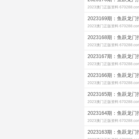
2023澳门正版资料 670288.co
2023169期：鱼跃龙门
2023澳门正版资料 670288.co
2023168期：鱼跃龙门
2023澳门正版资料 670288.co
2023167期：鱼跃龙门
2023澳门正版资料 670288.co
2023166期：鱼跃龙门
2023澳门正版资料 670288.co
2023165期：鱼跃龙门
2023澳门正版资料 670288.co
2023164期：鱼跃龙门
2023澳门正版资料 670288.co
2023163期：鱼跃龙门