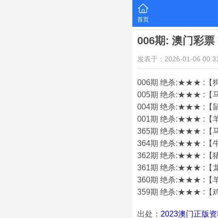
首页
006期: 澳门
发表于：2026-01-06 00:31
006期 绝杀:★★★ :【
005期 绝杀:★★★ :【
004期 绝杀:★★★ :【
001期 绝杀:★★★ :【
365期 绝杀:★★★ :【
364期 绝杀:★★★ :【
362期 绝杀:★★★ :【
361期 绝杀:★★★ :【
360期 绝杀:★★★ :【
359期 绝杀:★★★ :【
出处：
2023澳门正版