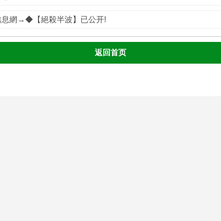
宝信息網→◆【絕殺半波】已公开!
返回首页