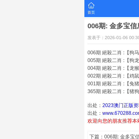
首页
006期: 金多
发表于：2026-01-06 00:30
006期 絕殺二肖 :【狗马
005期 絕殺二肖 :【狗龙】
004期 絕殺二肖 :【龙猴】
002期 絕殺二肖 :【鸡鼠】
001期 絕殺二肖 :【兔猪】
365期 絕殺二肖 :【猪狗】
出处：
2023澳门正版
出处：
www.670288.co
欢迎向您的朋友推荐本
下篇：006期: 金多